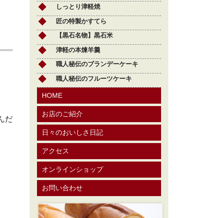
しっとり津軽焼
匠の特製かすてら
【黒石名物】黒石米
津軽の本煉羊羹
職人秘伝のブランデーケーキ
職人秘伝のフルーツケーキ
HOME
お店のご紹介
んだ
日々のおいしさ日記
アクセス
オンラインショップ
お問い合わせ