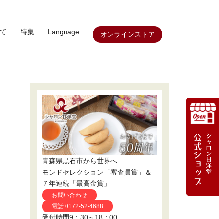
て
特集
Language
オンラインストア
青森県黒石市から世界へ
モンドセレクション「審査員賞」＆
７年連続「最高金賞」
お問い合わせ
電話 0172-52-4688
受付時間9：30～18：00