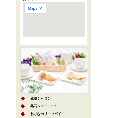
銘菓シャロン
黒石シューロール
わどなのリーフパイ