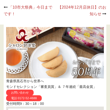
Post
「10市大祭典」今日まで
【2024年12月店休日】のお
navigation
です！
知らせ
青森県黒石市から世界へ
モンドセレクション「審査員賞」＆ ７年連続「最高金賞」
お問い合わせ
電話 0172-52-4688
受付時間9：30～18：00