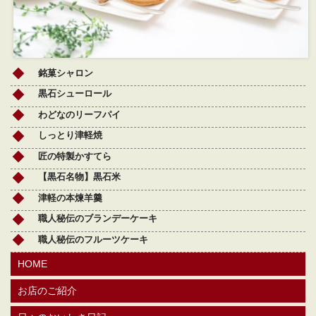
銘菓シャロン
黒石シューロール
わどなのリーフパイ
しっとり津軽焼
匠の特製かすてら
【黒石名物】黒石米
津軽の本煉羊羹
職人秘伝のブランデーケーキ
職人秘伝のフルーツケーキ
HOME
お店のご紹介