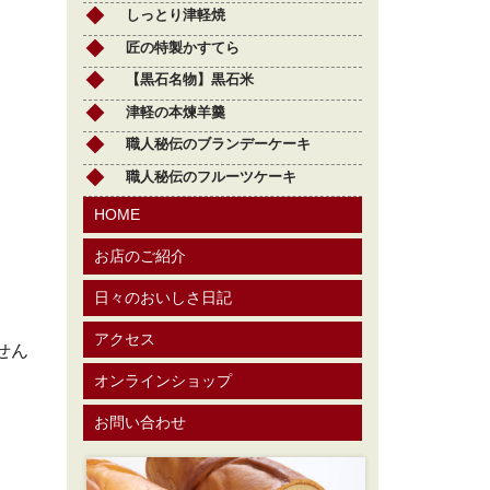
しっとり津軽焼
匠の特製かすてら
【黒石名物】黒石米
津軽の本煉羊羹
職人秘伝のブランデーケーキ
職人秘伝のフルーツケーキ
HOME
お店のご紹介
日々のおいしさ日記
アクセス
せん
オンラインショップ
お問い合わせ