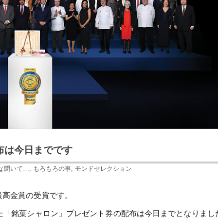
布は今日までです
な聞いて…
,
もろもろの事
,
モンドセレクション
最高金賞の受賞です。
た「銘菓シャロン」プレゼント券の配布は今日までとなりまし