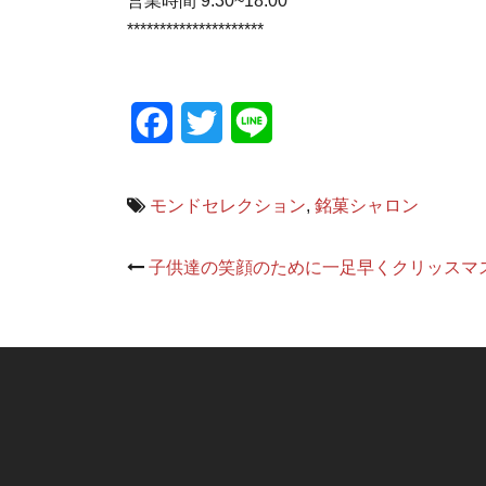
営業時間 9:30~18:00
*********************
Facebook
Twitter
Line
モンドセレクション
,
銘菓シャロン
Post
子供達の笑顔のために一足早くクリッスマ
navigation