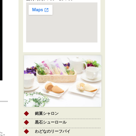
銘菓シャロン
黒石シューロール
わどなのリーフパイ
た。