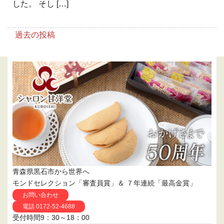
した。 そし […]
投
過去の投稿
稿
ナ
ビ
ゲ
ー
シ
ョ
ン
青森県黒石市から世界へ
モンドセレクション「審査員賞」＆ ７年連続「最高金賞」
お問い合わせ
電話 0172-52-4688
受付時間9：30～18：00