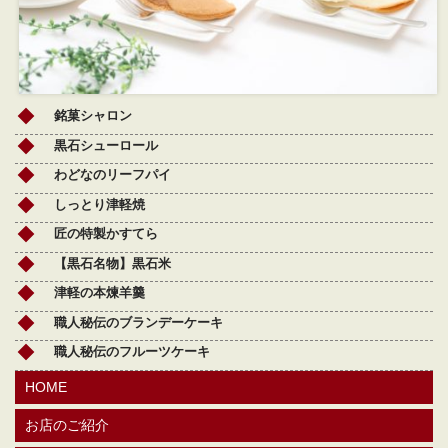
銘菓シャロン
黒石シューロール
わどなのリーフパイ
しっとり津軽焼
匠の特製かすてら
【黒石名物】黒石米
津軽の本煉羊羹
職人秘伝のブランデーケーキ
職人秘伝のフルーツケーキ
HOME
お店のご紹介