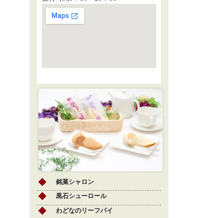
銘菓シャロン
黒石シューロール
わどなのリーフパイ