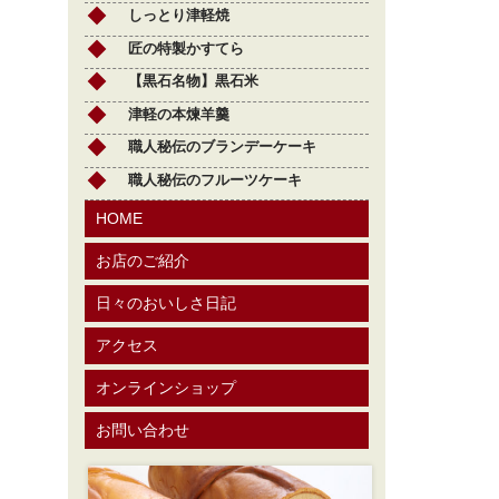
しっとり津軽焼
匠の特製かすてら
【黒石名物】黒石米
津軽の本煉羊羹
職人秘伝のブランデーケーキ
職人秘伝のフルーツケーキ
HOME
お店のご紹介
日々のおいしさ日記
アクセス
オンラインショップ
お問い合わせ