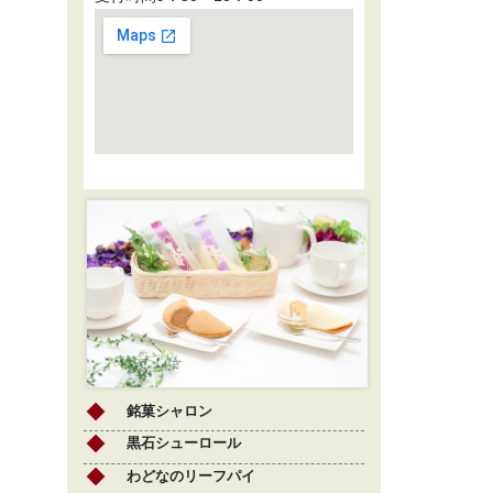
銘菓シャロン
黒石シューロール
わどなのリーフパイ