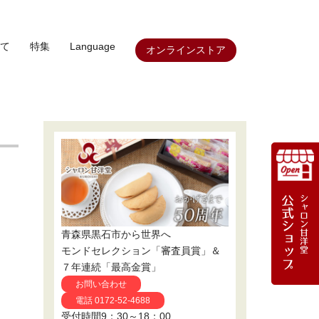
て
特集
Language
オンラインストア
青森県黒石市から世界へ
モンドセレクション「審査員賞」＆
７年連続「最高金賞」
お問い合わせ
電話 0172-52-4688
受付時間9：30～18：00