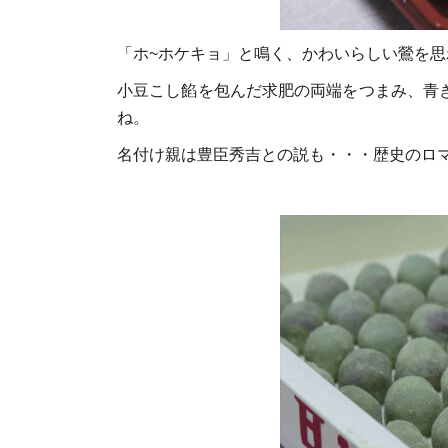
「ホ~ホケキョ」と鳴く、かわいらしい鶯を思
小豆こし餡を包んだ求肥の両端をつまみ、青
ね。
名付け親は豊臣秀吉との説も・・・歴史のロ