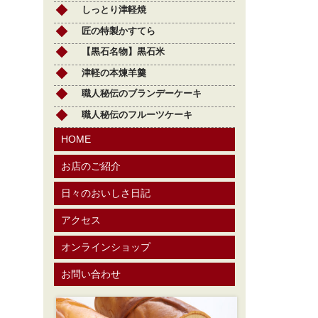
しっとり津軽焼
匠の特製かすてら
【黒石名物】黒石米
津軽の本煉羊羹
職人秘伝のブランデーケーキ
職人秘伝のフルーツケーキ
HOME
お店のご紹介
日々のおいしさ日記
アクセス
オンラインショップ
お問い合わせ