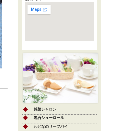
銘菓シャロン
黒石シューロール
わどなのリーフパイ