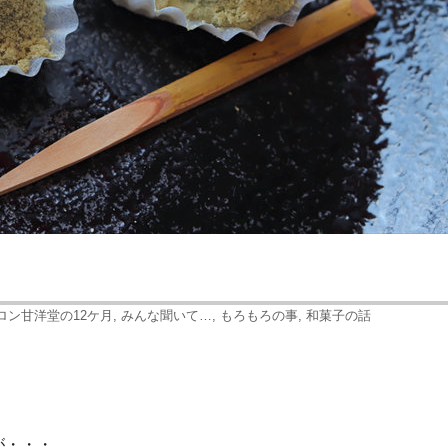
ロン甘洋堂の12ケ月
,
みんな聞いて…
,
もろもろの事
,
和菓子の話
が・・・