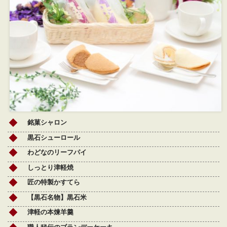
銘菓シャロン
黒石シューロール
わどなのリーフパイ
しっとり津軽焼
匠の特製かすてら
【黒石名物】黒石米
津軽の本煉羊羹