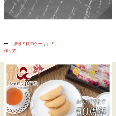
Post
『津軽の桃のケーキ』の
navigation
作り方