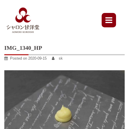
Skip
to
content
IMG_1340_HP
Posted on
2020-09-15
sk