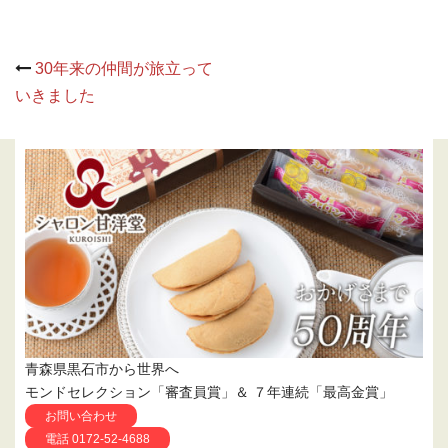
Post
30年来の仲間が旅立って
navigation
いきました
青森県黒石市から世界へ
モンドセレクション「審査員賞」＆ ７年連続「最高金賞」
お問い合わせ
電話 0172-52-4688