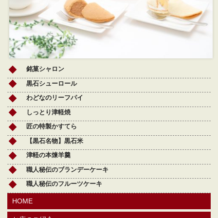
銘菓シャロン
黒石シューロール
わどなのリーフパイ
しっとり津軽焼
匠の特製かすてら
【黒石名物】黒石米
津軽の本煉羊羹
職人秘伝のブランデーケーキ
職人秘伝のフルーツケーキ
HOME