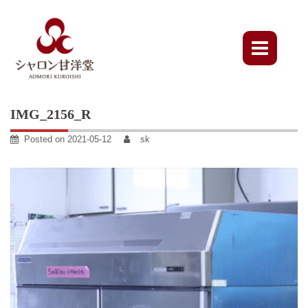
Skip
to
content
IMG_2156_R
Posted on
2021-05-12
sk