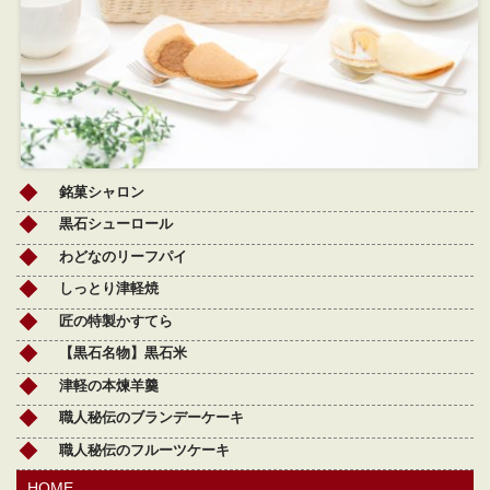
銘菓シャロン
黒石シューロール
わどなのリーフパイ
しっとり津軽焼
匠の特製かすてら
【黒石名物】黒石米
津軽の本煉羊羹
職人秘伝のブランデーケーキ
職人秘伝のフルーツケーキ
HOME