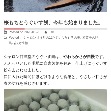
桜もちとうぐいす餅、今年も始まりました。
Posted on
2026-01-25
sk
Posted in
シャロン甘洋堂の12ケ月
,
もろもろの事
,
和菓子の話
,
黒石観光情報
シャロン甘洋堂のうぐいす餅は、
やわらかさが自慢
です。
ふんわりとした求肥に自家製餡を包み、仕上げにうぐいす
粉をまとわせました。
口に入れた瞬間にほどけるような食感と、やさしい甘さが
春の訪れを感じさせます。