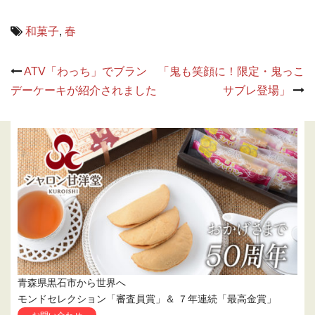
和菓子
,
春
Post
ATV「わっち」でブラン
「鬼も笑顔に！限定・鬼っこ
navigation
デーケーキが紹介されました
サブレ登場」
青森県黒石市から世界へ
モンドセレクション「審査員賞」＆ ７年連続「最高金賞」