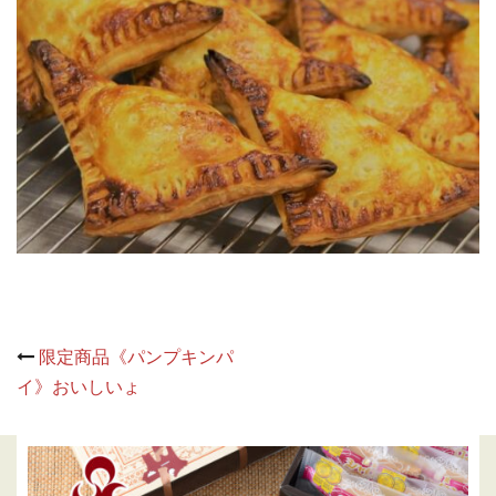
Post
限定商品《パンプキンパ
navigation
イ》おいしいょ