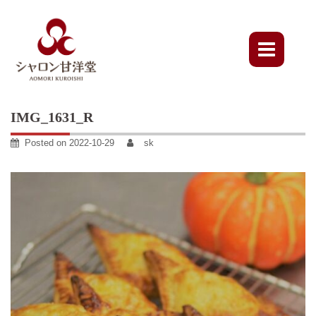
Skip
to
content
IMG_1631_R
Posted on
2022-10-29
sk