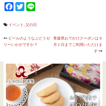
Facebook
Twitter
Line
イベント
,
父の日
Post
ビールのようなぶどうゼ
青森県おでかけクーポンは９
navigation
リーいかがですか？
月１日までご利用いただけま
す