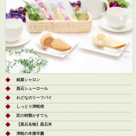
銘菓シャロン
黒石シューロール
わどなのリーフパイ
しっとり津軽焼
匠の特製かすてら
【黒石名物】黒石米
津軽の本煉羊羹