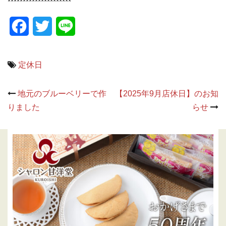
*********************
Facebook
Twitter
Line
定休日
Post
地元のブルーベリーで作
【2025年9月店休日】のお知
navigation
りました
らせ