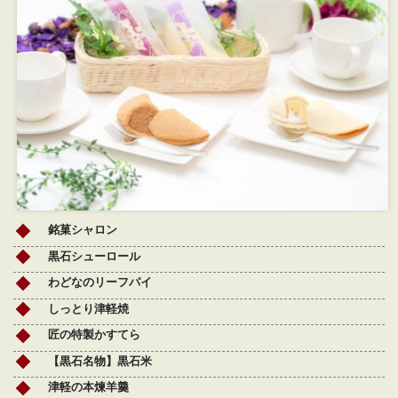
銘菓シャロン
黒石シューロール
わどなのリーフパイ
しっとり津軽焼
匠の特製かすてら
【黒石名物】黒石米
津軽の本煉羊羹