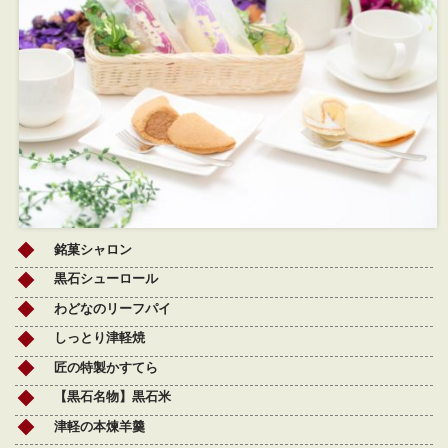
銘菓シャロン
黒石シューロール
わどなのリーフパイ
しっとり津軽焼
匠の特製かすてら
【黒石名物】黒石米
津軽の本煉羊羹