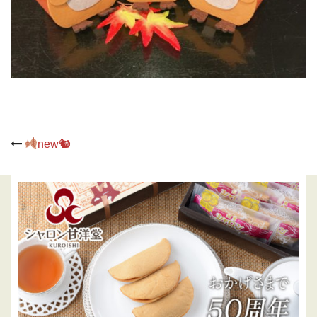
Post
new🐿
navigation