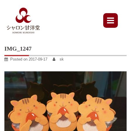
Skip
to
content
IMG_1247
Posted on
2017-09-17
sk