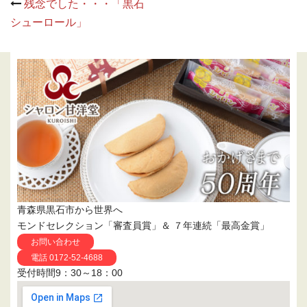
Post
残念でした・・・「黒石
navigation
シューロール」
青森県黒石市から世界へ
モンドセレクション「審査員賞」＆ ７年連続「最高金賞」
お問い合わせ
電話 0172-52-4688
受付時間9：30～18：00