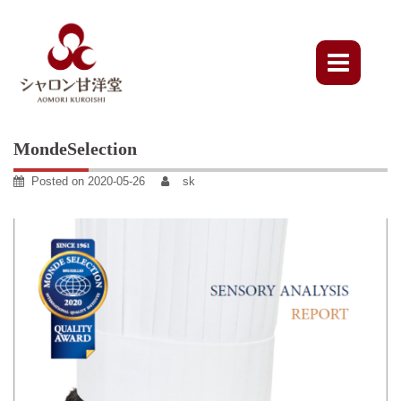
Skip
to
content
MondeSelection
Posted on
2020-05-26
sk