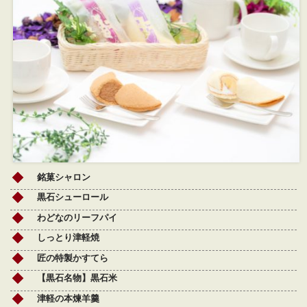
銘菓シャロン
黒石シューロール
わどなのリーフパイ
しっとり津軽焼
匠の特製かすてら
【黒石名物】黒石米
津軽の本煉羊羹