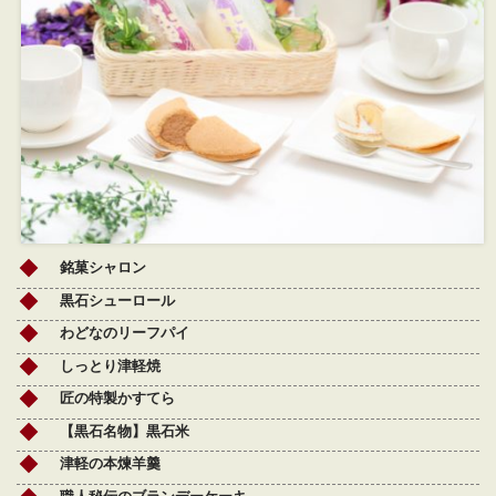
銘菓シャロン
黒石シューロール
わどなのリーフパイ
しっとり津軽焼
匠の特製かすてら
【黒石名物】黒石米
津軽の本煉羊羹