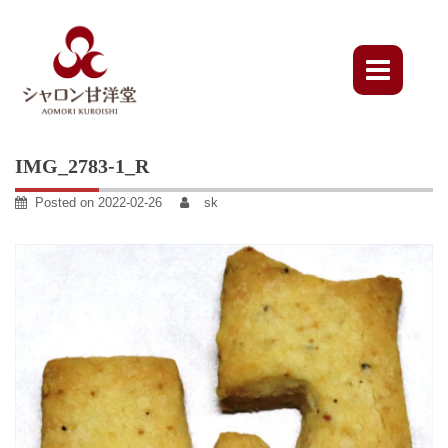
Skip
to
content
IMG_2783-1_R
Posted on
2022-02-26
sk