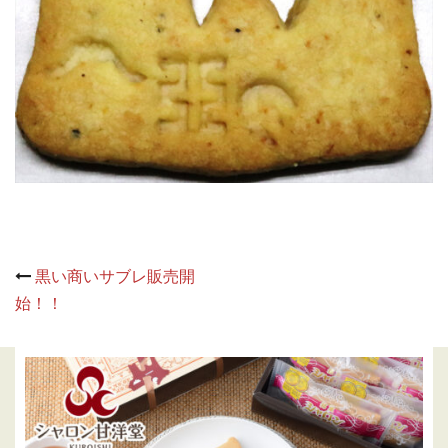
Post
黒い商いサブレ販売開
navigation
始！！