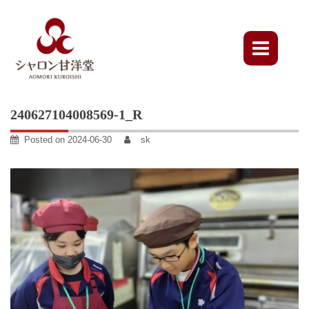
Skip
to
content
240627104008569-1_R
Posted on
2024-06-30
sk