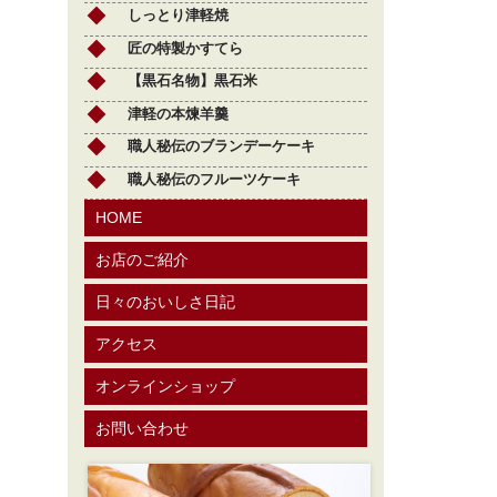
しっとり津軽焼
匠の特製かすてら
【黒石名物】黒石米
津軽の本煉羊羹
職人秘伝のブランデーケーキ
職人秘伝のフルーツケーキ
HOME
お店のご紹介
日々のおいしさ日記
アクセス
オンラインショップ
お問い合わせ