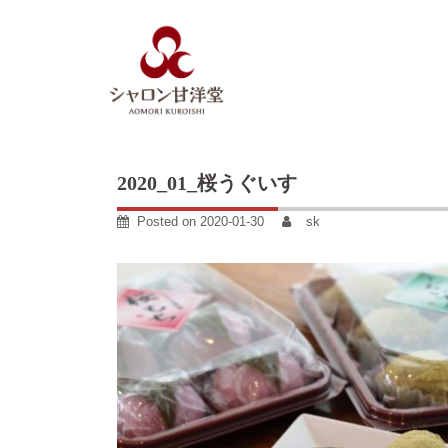
Skip
to
content
2020_01_桜うぐいす
Posted on
2020-01-30
sk