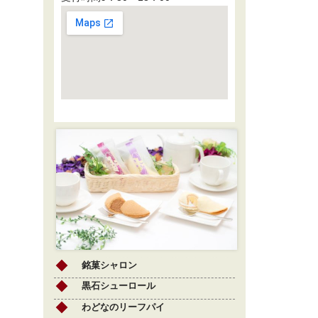
銘菓シャロン
黒石シューロール
わどなのリーフパイ