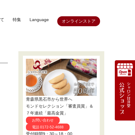
て
特集
Language
オンラインストア
青森県黒石市から世界へ
モンドセレクション「審査員賞」＆
７年連続「最高金賞」
お問い合わせ
電話 0172-52-4688
受付時間9：30～18：00