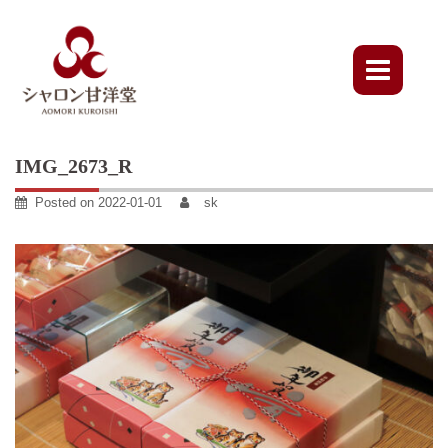
Skip
to
content
IMG_2673_R
Posted on
2022-01-01
sk