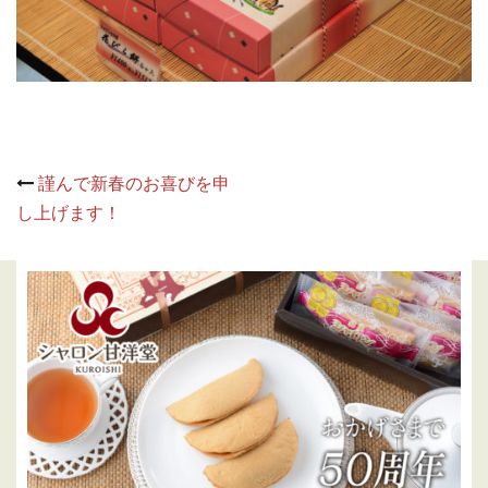
Post
謹んで新春のお喜びを申
navigation
し上げます！