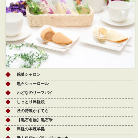
銘菓シャロン
黒石シューロール
わどなのリーフパイ
しっとり津軽焼
匠の特製かすてら
【黒石名物】黒石米
津軽の本煉羊羹