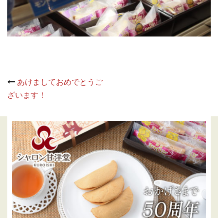
Post
あけましておめでとうご
navigation
ざいます！