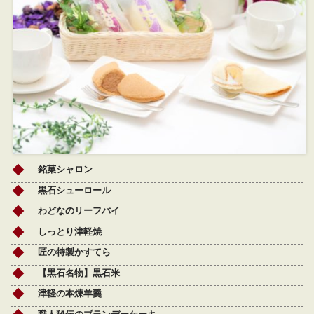
銘菓シャロン
黒石シューロール
わどなのリーフパイ
しっとり津軽焼
匠の特製かすてら
【黒石名物】黒石米
津軽の本煉羊羹