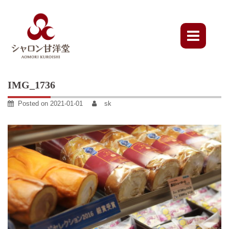
Skip
to
content
IMG_1736
Posted on
2021-01-01
sk