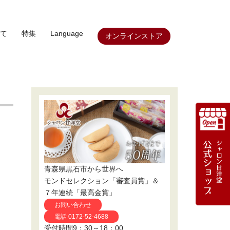
て
特集
Language
オンラインストア
青森県黒石市から世界へ
モンドセレクション「審査員賞」＆
７年連続「最高金賞」
お問い合わせ
電話 0172-52-4688
受付時間9：30～18：00