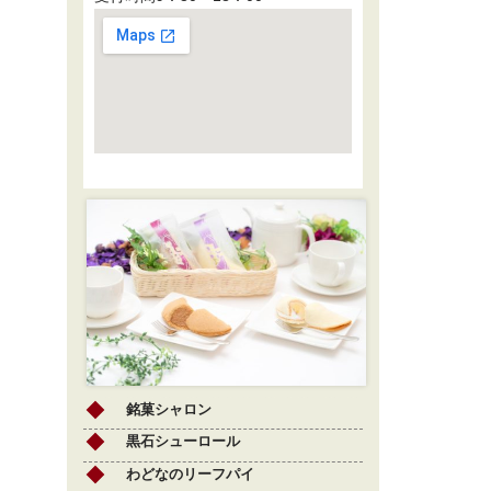
銘菓シャロン
黒石シューロール
わどなのリーフパイ