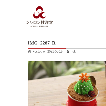
Skip
to
content
IMG_2287_R
Posted on
2021-06-19
sk