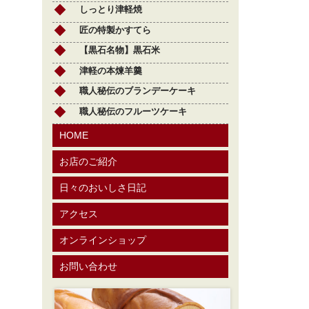
しっとり津軽焼
匠の特製かすてら
【黒石名物】黒石米
津軽の本煉羊羹
職人秘伝のブランデーケーキ
職人秘伝のフルーツケーキ
HOME
お店のご紹介
日々のおいしさ日記
アクセス
オンラインショップ
お問い合わせ