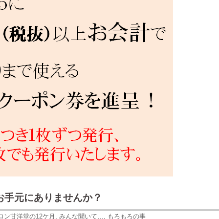
お手元にありませんか？
ロン甘洋堂の12ケ月
,
みんな聞いて…
,
もろもろの事