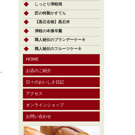
しっとり津軽焼
匠の特製かすてら
【黒石名物】黒石米
津軽の本煉羊羹
職人秘伝のブランデーケーキ
職人秘伝のフルーツケーキ
HOME
す。
お店のご紹介
日々のおいしさ日記
アクセス
オンラインショップ
お問い合わせ