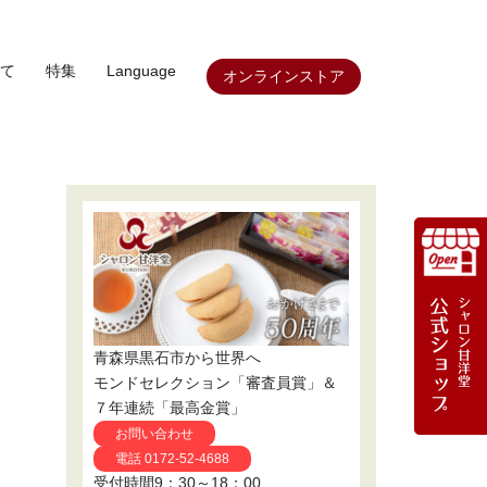
て
特集
Language
オンラインストア
青森県黒石市から世界へ
モンドセレクション「審査員賞」＆
７年連続「最高金賞」
お問い合わせ
電話 0172-52-4688
受付時間9：30～18：00