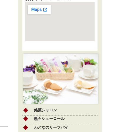
銘菓シャロン
黒石シューロール
わどなのリーフパイ