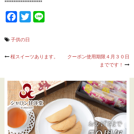
*********************
Facebook
Twitter
Line
子供の日
Post
桜スイーツあります。
クーポン使用期限４月３０日
navigation
までです！