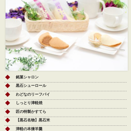
銘菓シャロン
黒石シューロール
わどなのリーフパイ
しっとり津軽焼
匠の特製かすてら
【黒石名物】黒石米
津軽の本煉羊羹