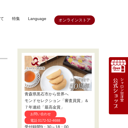
て
特集
Language
オンラインストア
青森県黒石市から世界へ
モンドセレクション「審査員賞」＆
７年連続「最高金賞」
お問い合わせ
電話 0172-52-4688
受付時間9：30～18：00