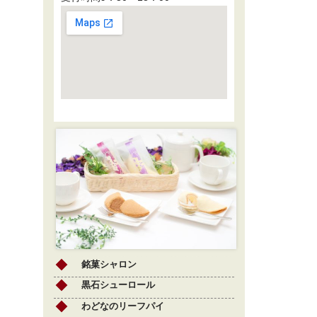
銘菓シャロン
黒石シューロール
わどなのリーフパイ