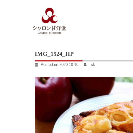
Skip
to
content
IMG_1524_HP
Posted on
2020-10-10
sk