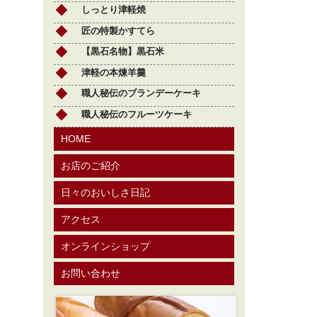
しっとり津軽焼
匠の特製かすてら
【黒石名物】黒石米
津軽の本煉羊羹
職人秘伝のブランデーケーキ
職人秘伝のフルーツケーキ
HOME
お店のご紹介
日々のおいしさ日記
アクセス
オンラインショップ
お問い合わせ