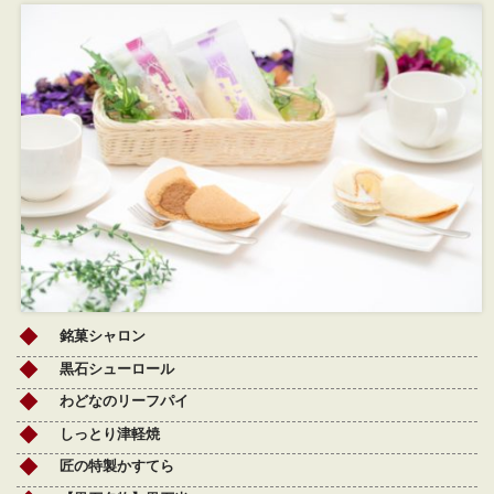
銘菓シャロン
黒石シューロール
わどなのリーフパイ
しっとり津軽焼
匠の特製かすてら