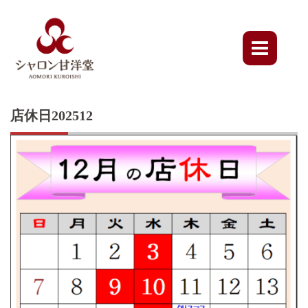
Skip
to
content
店休日202512