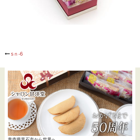
Post
sｎ-6
navigation
青森県黒石市から世界へ