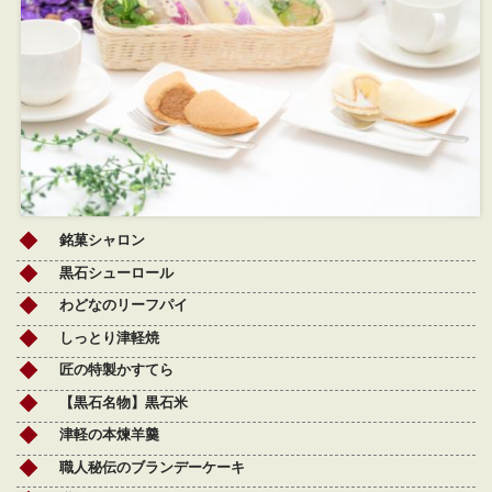
銘菓シャロン
黒石シューロール
わどなのリーフパイ
しっとり津軽焼
匠の特製かすてら
【黒石名物】黒石米
津軽の本煉羊羹
職人秘伝のブランデーケーキ