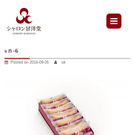
Skip
to
content
sｎ-6
Posted on
2016-09-26
sk