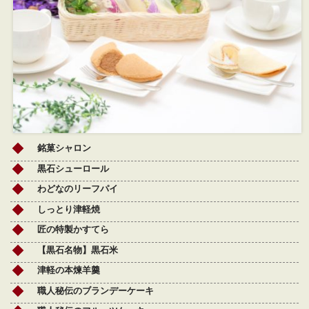
銘菓シャロン
黒石シューロール
わどなのリーフパイ
しっとり津軽焼
匠の特製かすてら
【黒石名物】黒石米
津軽の本煉羊羹
職人秘伝のブランデーケーキ