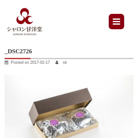
Skip
to
content
_DSC2726
Posted on
2017-02-17
sk