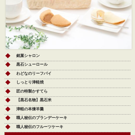
銘菓シャロン
黒石シューロール
わどなのリーフパイ
しっとり津軽焼
匠の特製かすてら
【黒石名物】黒石米
津軽の本煉羊羹
職人秘伝のブランデーケーキ
職人秘伝のフルーツケーキ