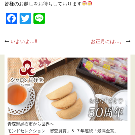
皆様のお越しをお待ちしております
Facebook
Twitter
Line
Post
いよいよ…‼
お正月には…。
navigation
青森県黒石市から世界へ
モンドセレクション「審査員賞」＆ ７年連続「最高金賞」