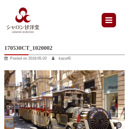
Skip
to
content
170530CT_1020002
Posted on
2018-05-20
kazu45