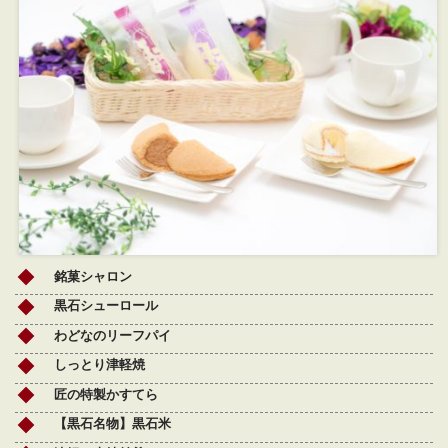
銘菓シャロン
黒石シューロール
わどなのリーフパイ
しっとり津軽焼
匠の特製かすてら
【黒石名物】黒石米