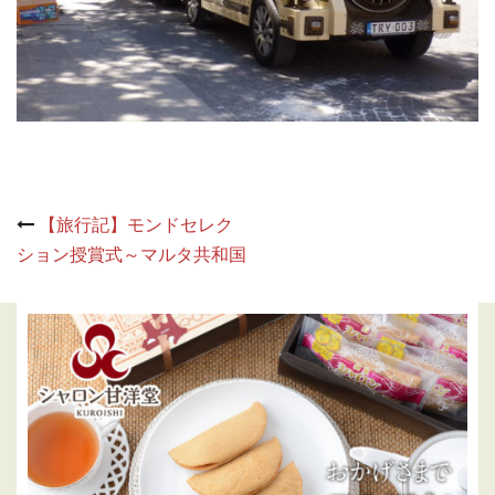
Post
【旅行記】モンドセレク
navigation
ション授賞式～マルタ共和国