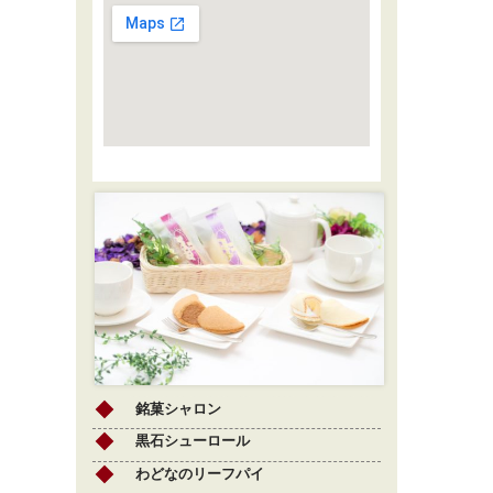
銘菓シャロン
黒石シューロール
わどなのリーフパイ