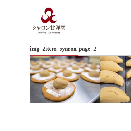
Skip
to
content
img_2item_syaron-page_2