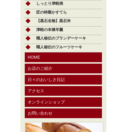
しっとり津軽焼
匠の特製かすてら
【黒石名物】黒石米
津軽の本煉羊羹
職人秘伝のブランデーケーキ
職人秘伝のフルーツケーキ
HOME
お店のご紹介
日々のおいしさ日記
アクセス
オンラインショップ
お問い合わせ