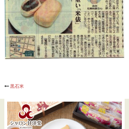
Post
黒石米
navigation