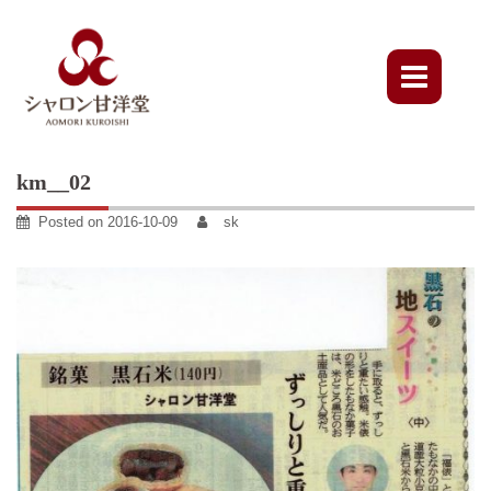
Skip
to
content
km__02
Posted on
2016-10-09
sk