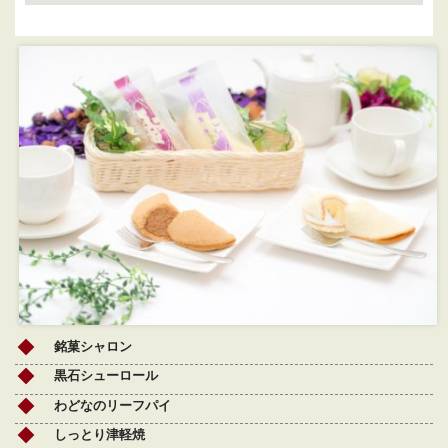
銘菓シャロン
黒石シューロール
わどなのリーフパイ
しっとり津軽焼