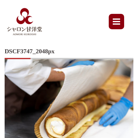
Skip
to
content
DSCF3747_2048px