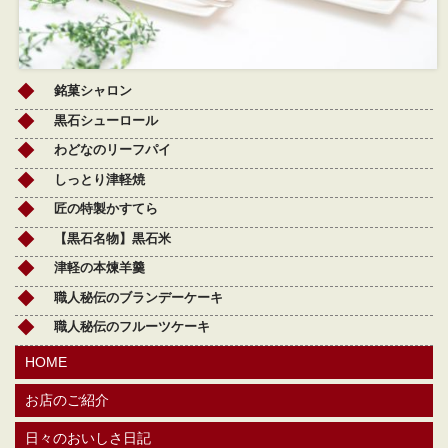
銘菓シャロン
黒石シューロール
わどなのリーフパイ
しっとり津軽焼
匠の特製かすてら
【黒石名物】黒石米
津軽の本煉羊羹
職人秘伝のブランデーケーキ
職人秘伝のフルーツケーキ
HOME
お店のご紹介
日々のおいしさ日記