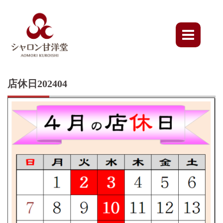
Skip
to
content
店休日202404