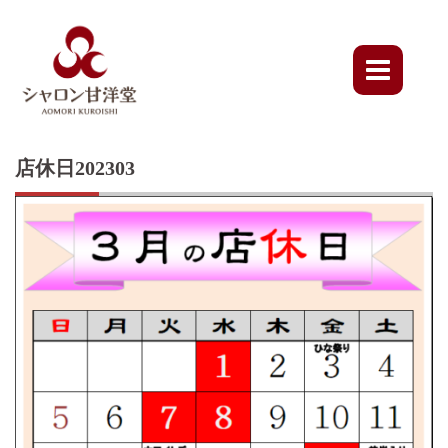
Skip
to
content
店休日202303