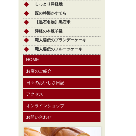
しっとり津軽焼
匠の特製かすてら
【黒石名物】黒石米
津軽の本煉羊羹
職人秘伝のブランデーケーキ
職人秘伝のフルーツケーキ
HOME
お店のご紹介
日々のおいしさ日記
アクセス
オンラインショップ
お問い合わせ