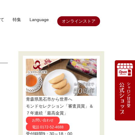
て
特集
Language
オンラインストア
青森県黒石市から世界へ
モンドセレクション「審査員賞」＆
７年連続「最高金賞」
お問い合わせ
電話 0172-52-4688
受付時間9：30～18：00