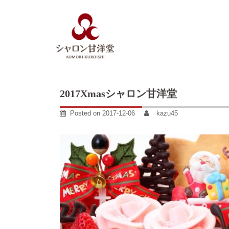
Skip
to
content
2017Xmasシャロン甘洋堂
Posted on
2017-12-06
kazu45