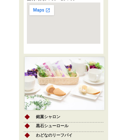
銘菓シャロン
黒石シューロール
わどなのリーフパイ