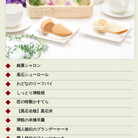
銘菓シャロン
黒石シューロール
わどなのリーフパイ
しっとり津軽焼
匠の特製かすてら
【黒石名物】黒石米
津軽の本煉羊羹
職人秘伝のブランデーケーキ