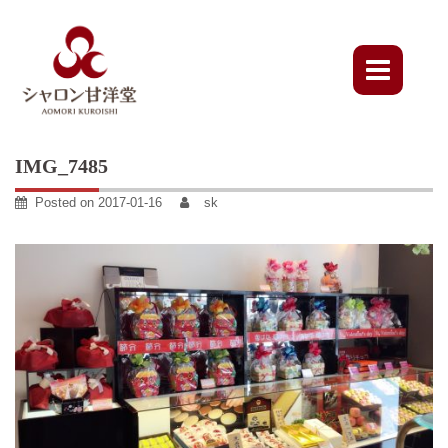
Skip
to
content
IMG_7485
Posted on
2017-01-16
sk