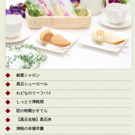
銘菓シャロン
黒石シューロール
わどなのリーフパイ
しっとり津軽焼
匠の特製かすてら
【黒石名物】黒石米
津軽の本煉羊羹