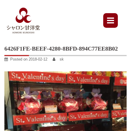
Skip
to
content
6426F1FE-BEEF-4280-8BFD-894C77EE8B02
Posted on
2018-02-12
sk