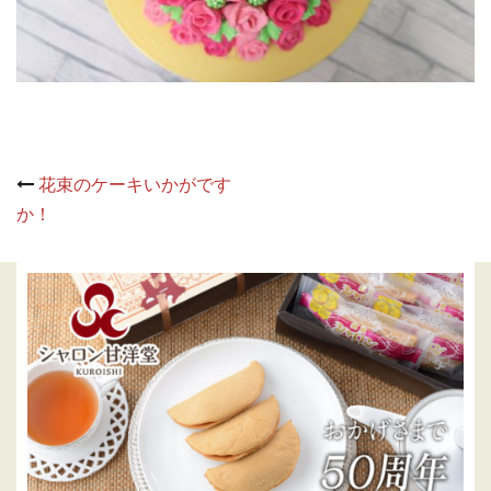
Post
花束のケーキいかがです
navigation
か！