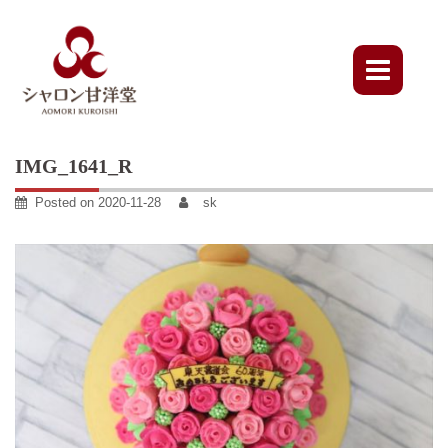
Skip
to
content
IMG_1641_R
Posted on
2020-11-28
sk