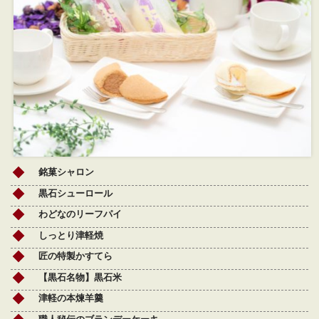
銘菓シャロン
黒石シューロール
わどなのリーフパイ
しっとり津軽焼
匠の特製かすてら
【黒石名物】黒石米
津軽の本煉羊羹