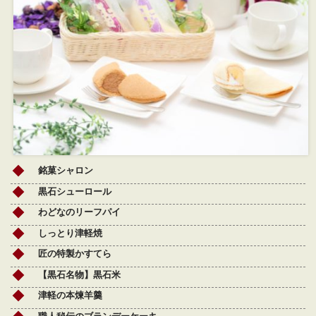
銘菓シャロン
黒石シューロール
わどなのリーフパイ
しっとり津軽焼
匠の特製かすてら
【黒石名物】黒石米
津軽の本煉羊羹