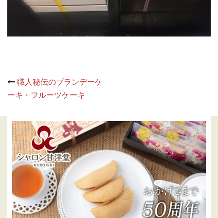
Post
職人秘伝のブランデーケ
navigation
ーキ・フルーツケーキ