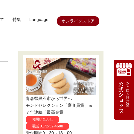
て
特集
Language
オンラインストア
青森県黒石市から世界へ
モンドセレクション「審査員賞」＆
７年連続「最高金賞」
お問い合わせ
電話 0172-52-4688
受付時間9：30～18：00