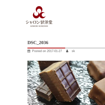
Skip
to
content
DSC_2036
Posted on
2017-01-27
sk