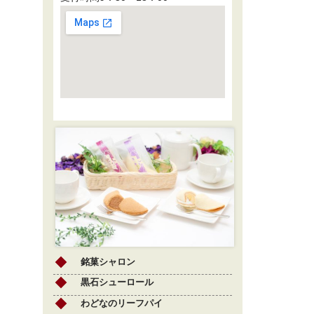
銘菓シャロン
黒石シューロール
わどなのリーフパイ