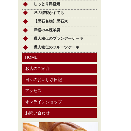
しっとり津軽焼
匠の特製かすてら
【黒石名物】黒石米
津軽の本煉羊羹
職人秘伝のブランデーケーキ
職人秘伝のフルーツケーキ
HOME
お店のご紹介
日々のおいしさ日記
アクセス
オンラインショップ
お問い合わせ