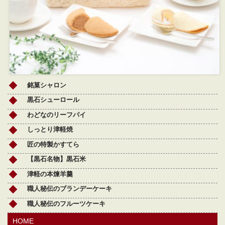
銘菓シャロン
黒石シューロール
わどなのリーフパイ
しっとり津軽焼
匠の特製かすてら
【黒石名物】黒石米
津軽の本煉羊羹
職人秘伝のブランデーケーキ
職人秘伝のフルーツケーキ
HOME