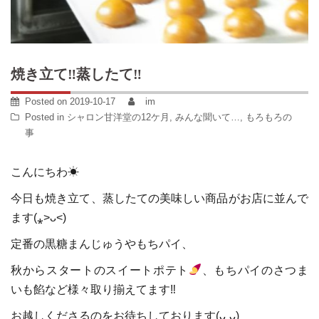
焼き立て‼蒸したて‼
Posted on
2019-10-17
im
Posted in
シャロン甘洋堂の12ケ月
,
みんな聞いて…
,
もろもろの
事
こんにちわ☀
今日も焼き立て、蒸したての美味しい商品がお店に並んで
ます(⁎˃ᴗ˂)
定番の黒糖まんじゅうやもちパイ、
秋からスタートのスイートポテト
、もちパイのさつま
いも餡など様々取り揃えてます‼
お越しくださるのをお待ちしております(ᴗ͈ˬᴗ͈)