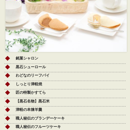
銘菓シャロン
黒石シューロール
わどなのリーフパイ
しっとり津軽焼
匠の特製かすてら
【黒石名物】黒石米
津軽の本煉羊羹
職人秘伝のブランデーケーキ
職人秘伝のフルーツケーキ