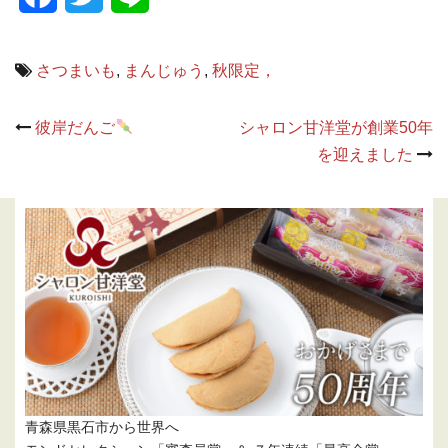
さつまいも
,
まんじゅう
,
秋限定，
Post
彼岸だんご
シャロン甘洋堂が創業50年
navigation
を迎えました
青森県黒石市から世界へ