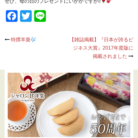
ぜひ、母の日のプレゼントにいかがですか⁇
Facebook
Twitter
Line
Post
特撰羊羮
【雑誌掲載】『日本が誇るビ
navigation
ジネス大賞』2017年度版に
掲載されました