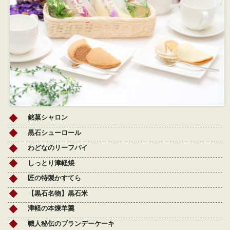
銘菓シャロン
黒石シューロール
わどなのリーフパイ
しっとり津軽焼
匠の特製かすてら
【黒石名物】黒石米
津軽の本煉羊羹
職人秘伝のブランデーケーキ