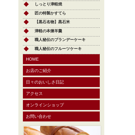
しっとり津軽焼
匠の特製かすてら
【黒石名物】黒石米
津軽の本煉羊羹
職人秘伝のブランデーケーキ
職人秘伝のフルーツケーキ
HOME
お店のご紹介
日々のおいしさ日記
アクセス
オンラインショップ
お問い合わせ