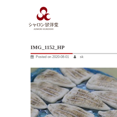
Skip
to
content
IMG_1152_HP
Posted on
2020-08-01
sk