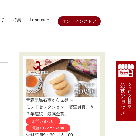
て
特集
Language
オンラインストア
青森県黒石市から世界へ
モンドセレクション「審査員賞」＆
７年連続「最高金賞」
お問い合わせ
電話 0172-52-4688
受付時間9：30～18：00