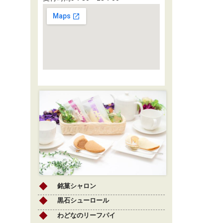
銘菓シャロン
黒石シューロール
わどなのリーフパイ