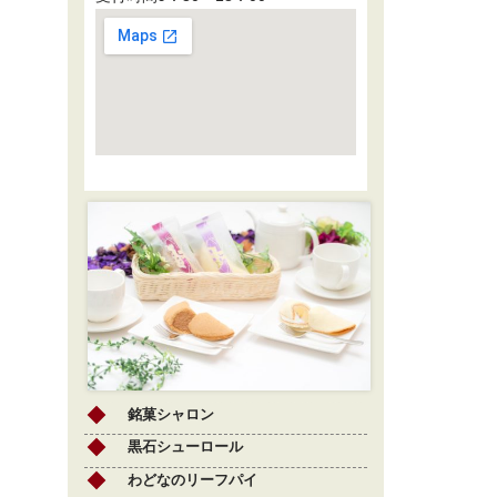
銘菓シャロン
黒石シューロール
わどなのリーフパイ