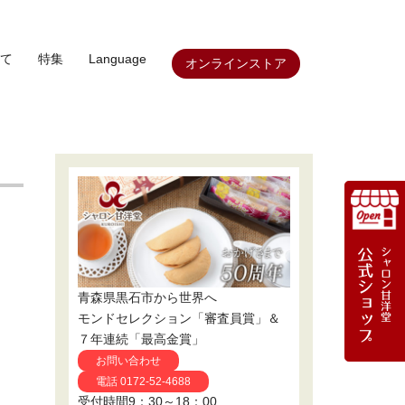
て
特集
Language
オンラインストア
青森県黒石市から世界へ
モンドセレクション「審査員賞」＆
７年連続「最高金賞」
お問い合わせ
電話 0172-52-4688
受付時間9：30～18：00