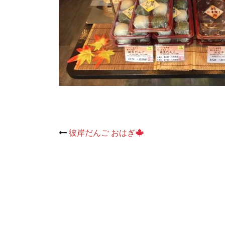
Post
彼岸だんご おはぎ
navigation