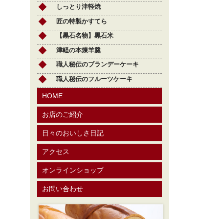
しっとり津軽焼
匠の特製かすてら
【黒石名物】黒石米
津軽の本煉羊羹
職人秘伝のブランデーケーキ
職人秘伝のフルーツケーキ
HOME
お店のご紹介
日々のおいしさ日記
アクセス
オンラインショップ
お問い合わせ