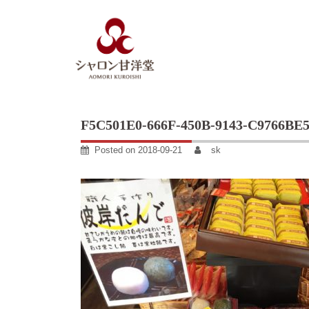
Skip
to
content
F5C501E0-666F-450B-9143-C9766BE
Posted on
2018-09-21
sk