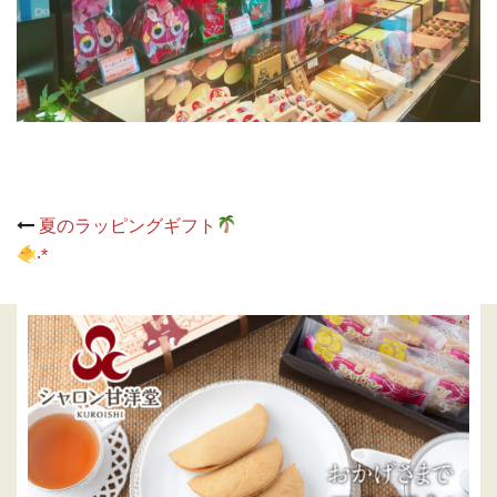
Post
夏のラッピングギフト
navigation
‪‧*‬