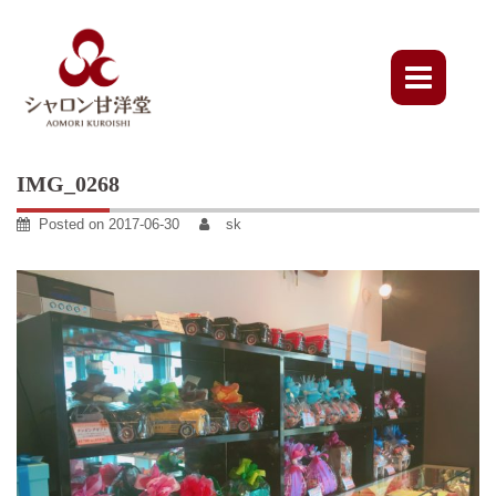
Skip
to
content
IMG_0268
Posted on
2017-06-30
sk