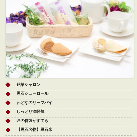
銘菓シャロン
黒石シューロール
わどなのリーフパイ
しっとり津軽焼
匠の特製かすてら
【黒石名物】黒石米