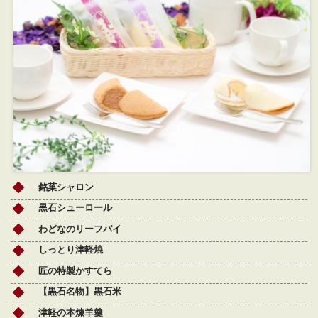
銘菓シャロン
黒石シューロール
わどなのリーフパイ
しっとり津軽焼
匠の特製かすてら
【黒石名物】黒石米
津軽の本煉羊羹