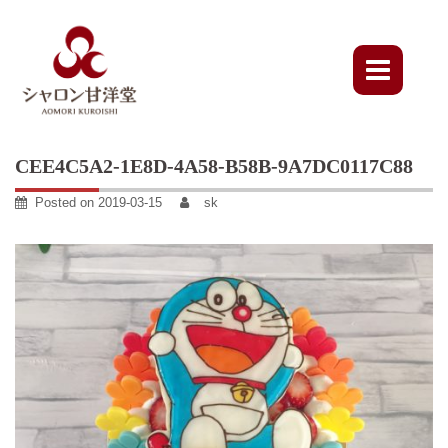
Skip
to
content
CEE4C5A2-1E8D-4A58-B58B-9A7DC0117C88
Posted on
2019-03-15
sk