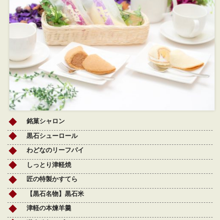
銘菓シャロン
黒石シューロール
わどなのリーフパイ
しっとり津軽焼
匠の特製かすてら
【黒石名物】黒石米
津軽の本煉羊羹